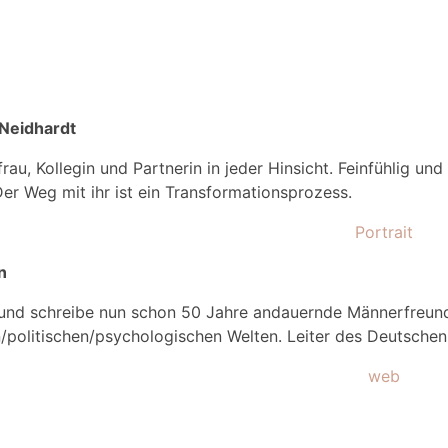
 dolor sit amet, consectetur adipiscing elit. Ut elit tellus,
 Neidhardt
rau, Kollegin und Partnerin in jeder Hinsicht. Feinfühlig und
Der Weg mit ihr ist ein Transformationsprozess.
Portrait
n
und schreibe nun schon 50 Jahre andauernde Männerfreunds
en/politischen/psychologischen Welten. Leiter des Deutschen 
web