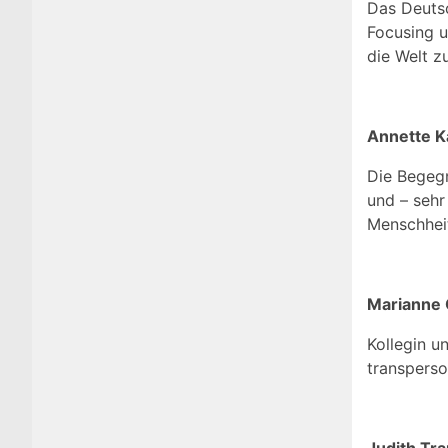
Das Deutsc
Focusing u
die Welt z
Annette K
Die Begegn
und – sehr
Menschheit
Marianne 
Kollegin u
transperso