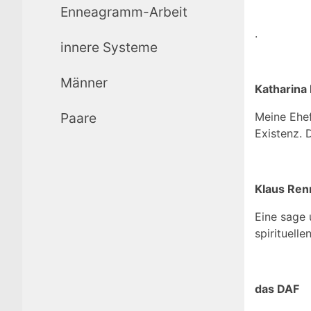
Enneagramm-Arbeit
.
innere Systeme
Lorem ipsum
Männer
Katharina
Paare
Meine Ehef
Existenz. 
Klaus Ren
Eine sage 
spirituell
das DAF