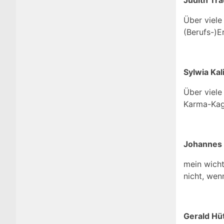
Judith Tr
Über viele
(Berufs-)E
Sylwia Ka
Über viele
Karma-Kagy
Johannes 
mein wicht
nicht, wen
Gerald Hü