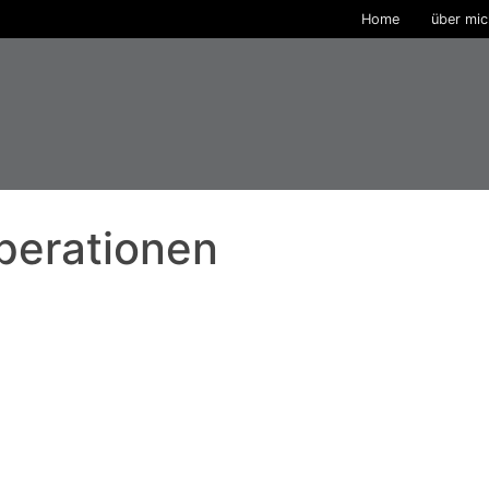
Home
über mi
perationen