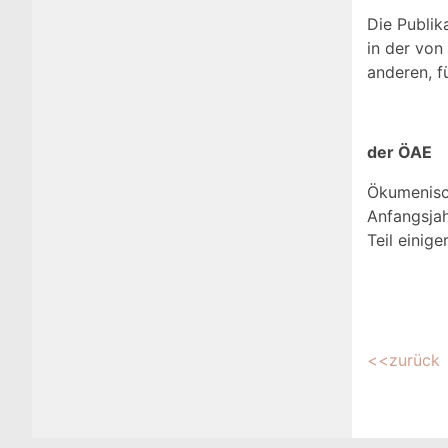
Die Publik
in der von
anderen, f
der ÖAE
Ökumenisch
Anfangsjah
Teil einig
<<zurück