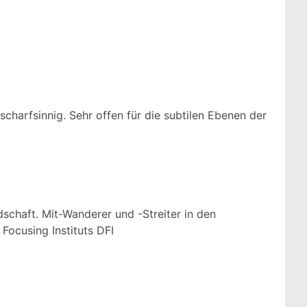
 luctus nec ullamcorper mattis, pulvinar dapibus leo.
 scharfsinnig. Sehr offen für die subtilen Ebenen der
chaft. Mit-Wanderer und -Streiter in den
Focusing Instituts DFI