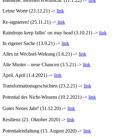
Baustelle. Betreten erwünscht. (11.1.22) ->
link
Letzte Worte (23.12.21) ->
link
Re-signieren! (25.11.21) ->
link
Raindrops keep fallin‘ on may head (3.10.21) ->
link
In eigener Sache (13.9.21) ->
link
Alles ist Wechsel-Wirkung (1.6.21) ->
link
Alte Muster – neue Chancen (3.5.21) ->
link
April. April (1.4.2021) ->
link
Transformationsgeschichten (23.2.21) ->
link
Potential des Nicht-Wissens (10.2.2021) ->
link
Gutes Neues Jahr! (31.12.20) ->
link
Resilienz (21. Oktober 2020) ->
link
Potentialentfaltung (13. August 2020) ->
link