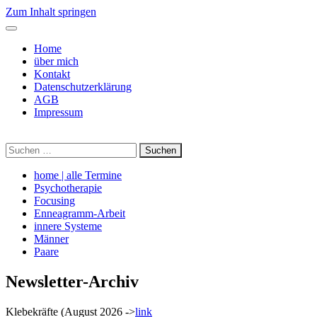
Zum Inhalt springen
Home
über mich
Kontakt
Datenschutzerklärung
AGB
Impressum
Suche
nach:
home | alle Termine
Psychotherapie
Focusing
Enneagramm-Arbeit
innere Systeme
Männer
Paare
Newsletter-Archiv
Klebekräfte (August 2026 ->
link